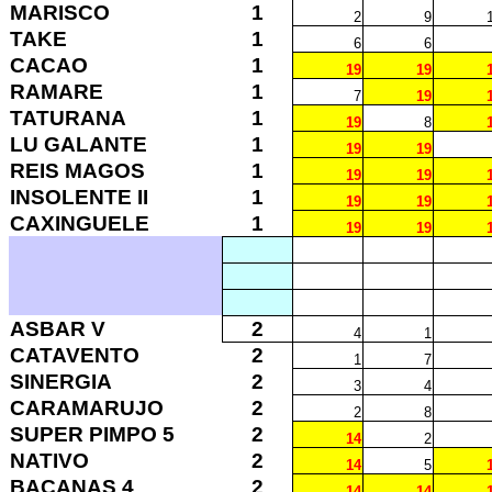
MARISCO
1
2
9
TAKE
1
6
6
CACAO
1
19
19
RAMARE
1
7
19
TATURANA
1
19
8
LU GALANTE
1
19
19
REIS MAGOS
1
19
19
INSOLENTE II
1
19
19
CAXINGUELE
1
19
19
ASBAR V
2
4
1
CATAVENTO
2
1
7
SINERGIA
2
3
4
CARAMARUJO
2
2
8
SUPER PIMPO 5
2
14
2
NATIVO
2
14
5
BACANAS 4
2
14
14