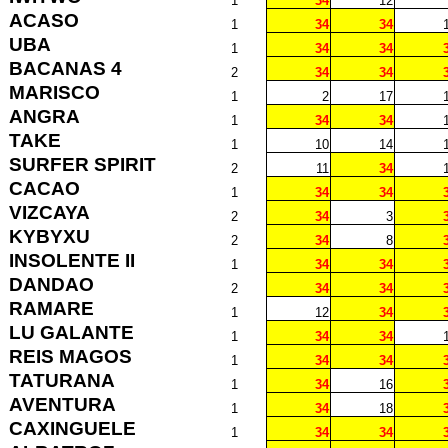
1
34
12
ACASO
1
34
34
UBA
1
34
34
BACANAS 4
2
34
34
MARISCO
1
2
17
ANGRA
1
34
34
TAKE
1
10
14
SURFER SPIRIT
2
11
34
CACAO
1
34
34
VIZCAYA
2
34
3
KYBYXU
2
34
8
INSOLENTE II
1
34
34
DANDAO
2
34
34
RAMARE
1
12
34
LU GALANTE
1
34
34
REIS MAGOS
1
34
34
TATURANA
1
34
16
AVENTURA
1
34
18
CAXINGUELE
1
34
34