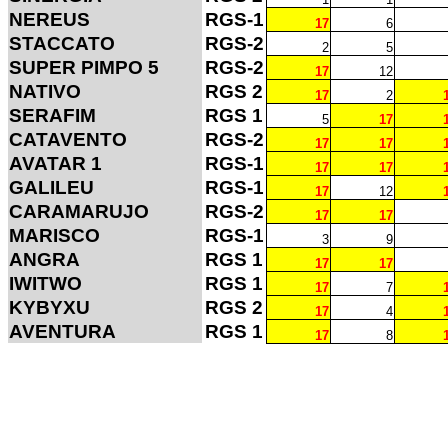
NEREUS
RGS-1
17
6
STACCATO
RGS-2
2
5
SUPER PIMPO 5
RGS-2
17
12
NATIVO
RGS 2
17
2
SERAFIM
RGS 1
5
17
CATAVENTO
RGS-2
17
17
AVATAR 1
RGS-1
17
17
GALILEU
RGS-1
17
12
CARAMARUJO
RGS-2
17
17
MARISCO
RGS-1
3
9
ANGRA
RGS 1
17
17
IWITWO
RGS 1
17
7
KYBYXU
RGS 2
17
4
AVENTURA
RGS 1
17
8