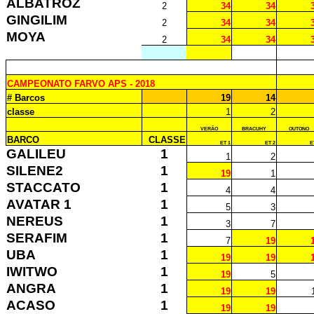
ALBATROZ
2
34
34
GINGILIM
2
34
34
MOYA
2
34
34
CAMPEONATO FARVO APS - 2018
# Barcos
19
14
classe
1
2
VERÃO
BRACUHY
OUTONO
BARCO
CLASSE
ET 1
ET 2
E
GALILEU
1
1
2
SILENE2
1
19
1
STACCATO
1
4
4
AVATAR 1
1
5
3
NEREUS
1
3
7
SERAFIM
1
7
19
UBA
1
19
19
IWITWO
1
19
5
ANGRA
1
19
19
ACASO
1
19
19