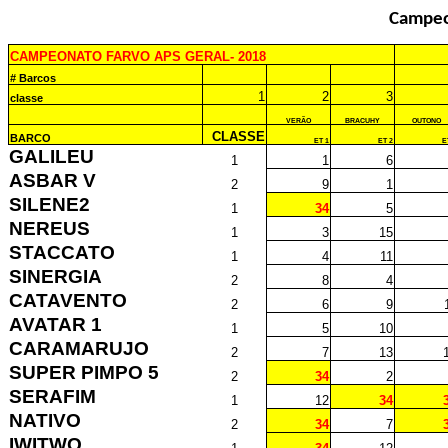
Campeo
CAMPEONATO FARVO APS GERAL- 2018
# Barcos
1
2
3
classe
VERÃO
BRACUHY
OUTONO
CLASSE
BARCO
ET 1
ET 2
E
GALILEU
1
1
6
ASBAR V
2
9
1
SILENE2
1
34
5
NEREUS
1
3
15
STACCATO
1
4
11
SINERGIA
2
8
4
CATAVENTO
2
6
9
AVATAR 1
1
5
10
CARAMARUJO
2
7
13
SUPER PIMPO 5
2
34
2
SERAFIM
1
12
34
NATIVO
2
34
7
IWITWO