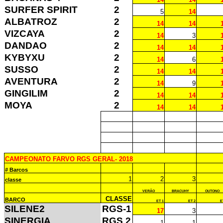
SURFER SPIRIT
2
5
14
ALBATROZ
2
14
14
VIZCAYA
2
14
3
DANDAO
2
14
14
KYBYXU
2
14
6
SUSSO
2
14
14
AVENTURA
2
14
9
GINGILIM
2
14
14
MOYA
2
14
14
CAMPEONATO FARVO RGS GERAL- 2018
# Barcos
1
2
3
classe
VERÃO
BRACUHY
OUTONO
CLASSE
BARCO
ET 1
ET 2
E
SILENE2
RGS-1
17
3
SINERGIA
RGS 2
1
1